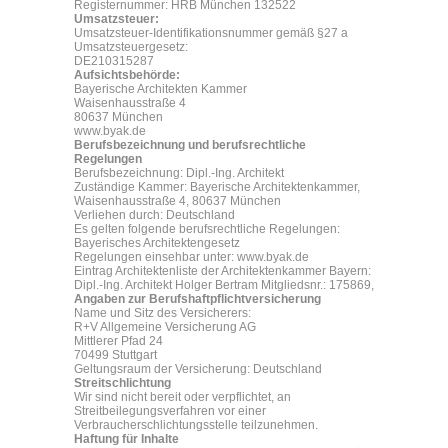
Registernummer: HRB München 132522
Umsatzsteuer:
Umsatzsteuer-Identifikationsnummer gemäß §27 a
Umsatzsteuergesetz:
DE210315287
Aufsichtsbehörde:
Bayerische Architekten Kammer
Waisenhausstraße 4
80637 München
www.byak.de
Berufsbezeichnung und berufsrechtliche
Regelungen
Berufsbezeichnung: Dipl.-Ing. Architekt
Zuständige Kammer: Bayerische Architektenkammer,
Waisenhausstraße 4, 80637 München
Verliehen durch: Deutschland
Es gelten folgende berufsrechtliche Regelungen:
Bayerisches Architektengesetz
Regelungen einsehbar unter: www.byak.de
Eintrag Architektenliste der Architektenkammer Bayern:
Dipl.-Ing. Architekt Holger Bertram Mitgliedsnr.: 175869,
Angaben zur Berufshaftpflichtversicherung
Name und Sitz des Versicherers:
R+V Allgemeine Versicherung AG
Mittlerer Pfad 24
70499 Stuttgart
Geltungsraum der Versicherung: Deutschland
Streitschlichtung
Wir sind nicht bereit oder verpflichtet, an
Streitbeilegungsverfahren vor einer
Verbraucherschlichtungsstelle teilzunehmen.
Haftung für Inhalte